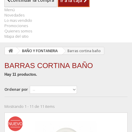
Continuar la compra
Ir a la caja
Menú
Novedades
Lo mas vendido
Promociones
Quienes somos
Mapa del sitio
BAÑO Y FONTANERIA
Barras cortina baño
BARRAS CORTINA BAÑO
Hay 11 productos.
Ordenar por
Mostrando 1 - 11 de 11 items
NUEVO