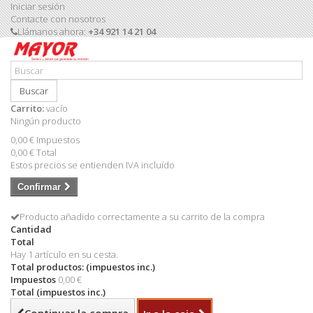
Iniciar sesión
Contacte con nosotros
Llámanos ahora:
+34 921 14 21 04
Buscar
Carrito:
vacío
Ningún producto
0,00 €
Impuestos
0,00 €
Total
Estos precios se entienden IVA incluído
Confirmar
Producto añadido correctamente a su carrito de la compra
Cantidad
Total
Hay 1 artículo en su cesta.
Total productos: (impuestos inc.)
Impuestos
0,00 €
Total (impuestos inc.)