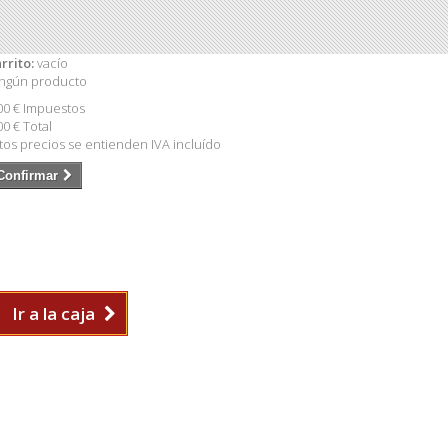
rrito:
vacío
ngún producto
00 €
Impuestos
00 €
Total
tos precios se entienden IVA incluído
Confirmar
Ir a la caja