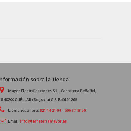
Información sobre la tienda
Mayor Electrificaciones S.L., Carretera Peñafiel,
18 40200 CUÉLLAR (Segovia) CIF: B40151268
Llámanos ahora:
921 14 21 04 – 606 37 43 50
Email:
info@ferreteriamayor.es