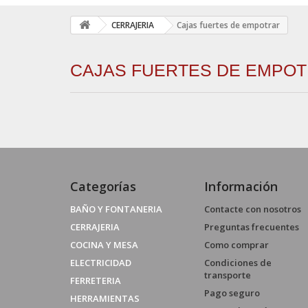
CERRAJERIA
Cajas fuertes de empotrar
CAJAS FUERTES DE EMPO
Categorías
Información
BAÑO Y FONTANERIA
Contacte con nosotros
CERRAJERIA
Preguntas frecuentes
COCINA Y MESA
Como comprar
ELECTRICIDAD
Condiciones de
transporte
FERRETERIA
Pago seguro
HERRAMIENTAS