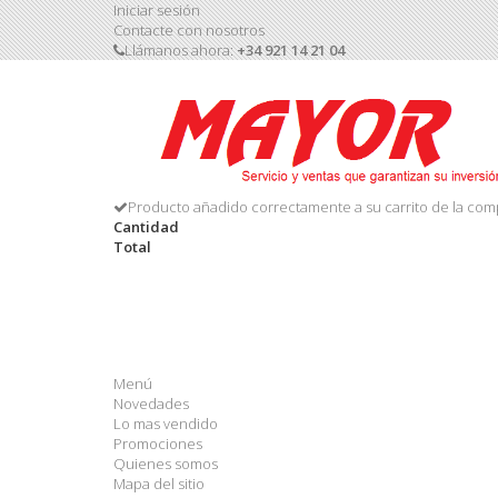
Iniciar sesión
Contacte con nosotros
Llámanos ahora:
+34 921 14 21 04
Producto añadido correctamente a su carrito de la com
Cantidad
Total
Menú
Novedades
Lo mas vendido
Promociones
Quienes somos
Mapa del sitio