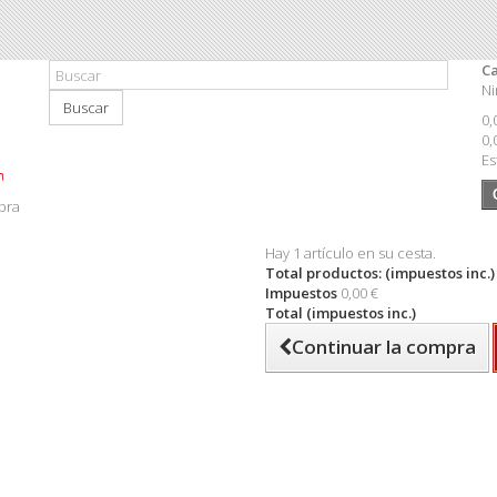
Ca
Ni
Buscar
0,
0,
Es
pra
Hay 1 artículo en su cesta.
Total productos: (impuestos inc.)
Impuestos
0,00 €
Total (impuestos inc.)
Continuar la compra