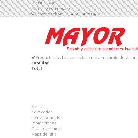
Iniciar sesión
Contacte con nosotros
Llámanos ahora:
+34 921 14 21 04
Producto añadido correctamente a su carrito de la com
Cantidad
Total
Menú
Novedades
Lo mas vendido
Promociones
Quienes somos
Mapa del sitio