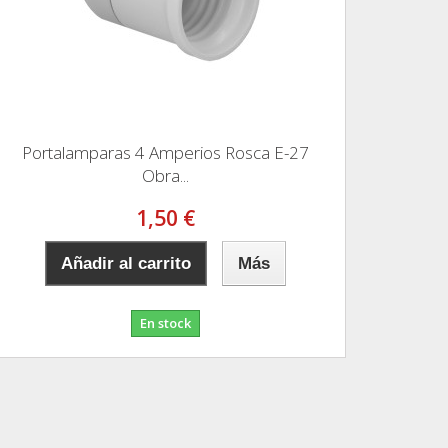
Portalamparas 4 Amperios Rosca E-27
Obra...
1,50 €
Añadir al carrito
Más
En stock