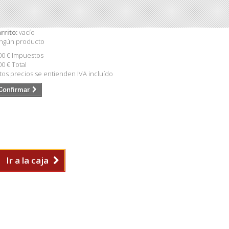
rrito:
vacío
ngún producto
00 €
Impuestos
00 €
Total
tos precios se entienden IVA incluído
Confirmar
Ir a la caja