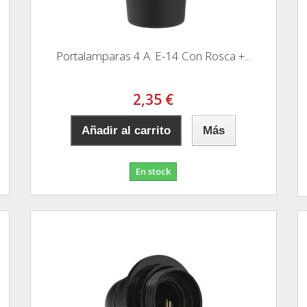
Portalamparas 4 A. E-14 Con Rosca +...
2,35 €
Añadir al carrito
Más
En stock