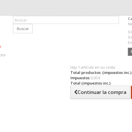
Ca
Ni
Buscar
0,
0,
Es
pra
Hay 1 artículo en su cesta.
Total productos: (impuestos inc.)
Impuestos
0,00 €
Total (impuestos inc.)
Continuar la compra