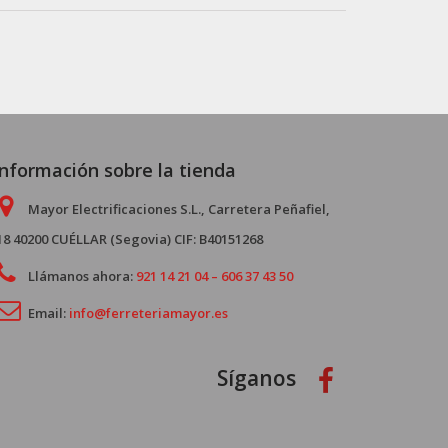
Información sobre la tienda
Mayor Electrificaciones S.L., Carretera Peñafiel,
18 40200 CUÉLLAR (Segovia) CIF: B40151268
Llámanos ahora:
921 14 21 04 – 606 37 43 50
Email:
info@ferreteriamayor.es
Síganos