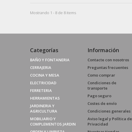
Mostrando 1 - 8 de 8 items
Categorías
Información
BAÑO Y FONTANERIA
Contacte con nosotros
CERRAJERIA
Preguntas frecuentes
COCINA Y MESA
Como comprar
ELECTRICIDAD
Condiciones de
transporte
FERRETERIA
Pago seguro
HERRAMIENTAS
Costes de envío
JARDINERIA Y
AGRICULTURA
Condiciones generales
MOBILIARIO Y
Aviso legal y Política de
COMPLEMENTOS JARDIN
Privacidad
ORDEN Y LIMPIEZA
Nuestras tiendas