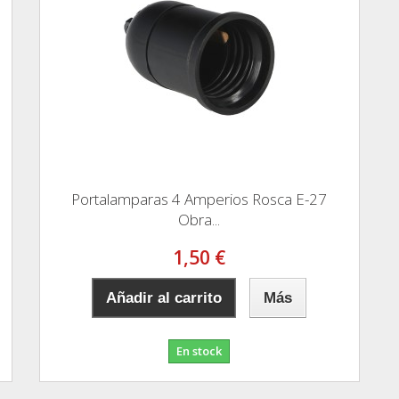
Portalamparas 4 Amperios Rosca E-27
Obra...
1,50 €
Añadir al carrito
Más
En stock