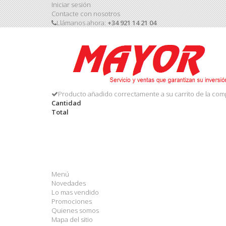
Iniciar sesión
Contacte con nosotros
Llámanos ahora:
+34 921 14 21 04
Producto añadido correctamente a su carrito de la com
Cantidad
Total
Menú
Novedades
Lo mas vendido
Promociones
Quienes somos
Mapa del sitio