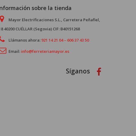
Información sobre la tienda
Mayor Electrificaciones S.L., Carretera Peñafiel,
18 40200 CUÉLLAR (Segovia) CIF: B40151268
Llámanos ahora:
921 14 21 04 – 606 37 43 50
Email:
info@ferreteriamayor.es
Síganos