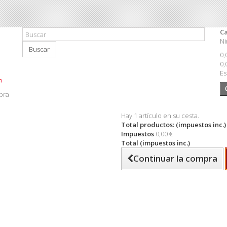
Ca
Ni
Buscar
0,
0,
Es
pra
Hay 1 artículo en su cesta.
Total productos: (impuestos inc.)
Impuestos
0,00 €
Total (impuestos inc.)
Continuar la compra