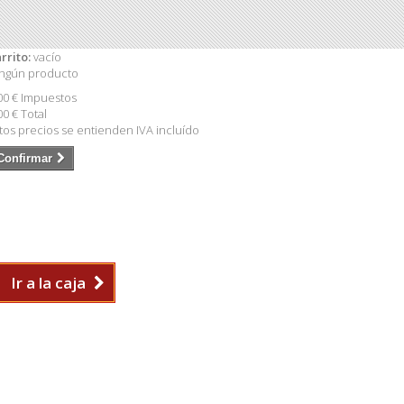
rrito:
vacío
ngún producto
00 €
Impuestos
00 €
Total
tos precios se entienden IVA incluído
Confirmar
Ir a la caja