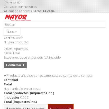
Iniciar sesión
Contacte con nosotros
Llámanos ahora:
+34 921 14 21 04
Buscar
Carrito:
vacío
Ningún producto
0,00 €
Impuestos
0,00 €
Total
Estos precios se entienden IVA incluído
Confirmar
Producto añadido correctamente a su carrito de la compra
Cantidad
Total
Hay 1 artículo en su cesta.
Total productos: (impuestos inc.)
Impuestos
0,00 €
Total (impuestos inc.)