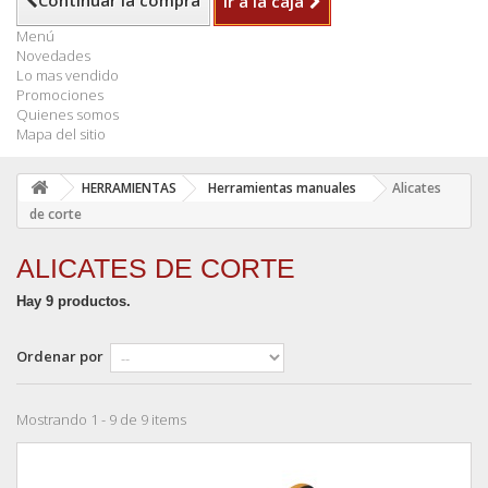
Continuar la compra
Ir a la caja
Menú
Novedades
Lo mas vendido
Promociones
Quienes somos
Mapa del sitio
HERRAMIENTAS
Herramientas manuales
Alicates
de corte
ALICATES DE CORTE
Hay 9 productos.
Ordenar por
Mostrando 1 - 9 de 9 items