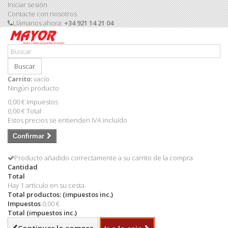
Iniciar sesión
Contacte con nosotros
Llámanos ahora:
+34 921 14 21 04
Buscar
Carrito:
vacío
Ningún producto
0,00 €
Impuestos
0,00 €
Total
Estos precios se entienden IVA incluído
Confirmar
Producto añadido correctamente a su carrito de la compra
Cantidad
Total
Hay 1 artículo en su cesta.
Total productos: (impuestos inc.)
Impuestos
0,00 €
Total (impuestos inc.)