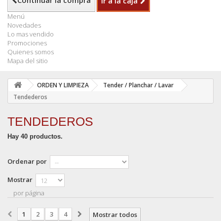
Continuar la compra
Ir a la caja
Menú
Novedades
Lo mas vendido
Promociones
Quienes somos
Mapa del sitio
ORDEN Y LIMPIEZA
Tender / Planchar / Lavar
Tendederos
TENDEDEROS
Hay 40 productos.
Ordenar por
Mostrar
por página
1
2
3
4
Mostrar todos