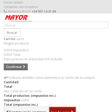
Iniciar sesión
Contacte con nosotros
Llámanos ahora:
+34 921 14 21 04
Buscar
Carrito:
vacío
Ningún producto
0,00 €
Impuestos
0,00 €
Total
Estos precios se entienden IVA incluído
Confirmar
Producto añadido correctamente a su carrito de la compra
Cantidad
Total
Hay 1 artículo en su cesta.
Total productos: (impuestos inc.)
Impuestos
0,00 €
Total (impuestos inc.)