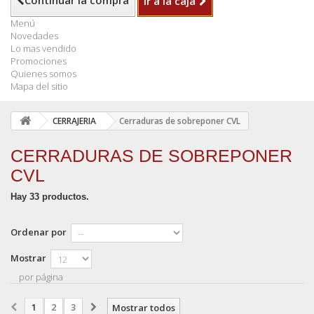
Continuar la compra
Ir a la caja
Menú
Novedades
Lo mas vendido
Promociones
Quienes somos
Mapa del sitio
CERRAJERIA
Cerraduras de sobreponer CVL
CERRADURAS DE SOBREPONER
CVL
Hay 33 productos.
Ordenar por
Mostrar
por página
1
2
3
Mostrar todos