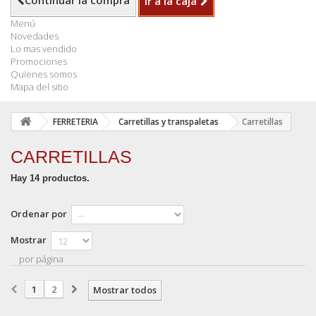
Continuar la compra
Ir a la caja
Menú
Novedades
Lo mas vendido
Promociones
Quienes somos
Mapa del sitio
FERRETERIA
Carretillas y transpaletas
Carretillas
CARRETILLAS
Hay 14 productos.
Ordenar por
Mostrar
por página
1
2
Mostrar todos