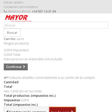
Iniciar sesión
Contacte con nosotros
Llámanos ahora:
+34 921 14 21 04
Buscar
Carrito:
vacío
Ningún producto
0,00 €
Impuestos
0,00 €
Total
Estos precios se entienden IVA incluído
Confirmar
Producto añadido correctamente a su carrito de la compra
Cantidad
Total
Hay 1 artículo en su cesta.
Total productos: (impuestos inc.)
Impuestos
0,00 €
Total (impuestos inc.)