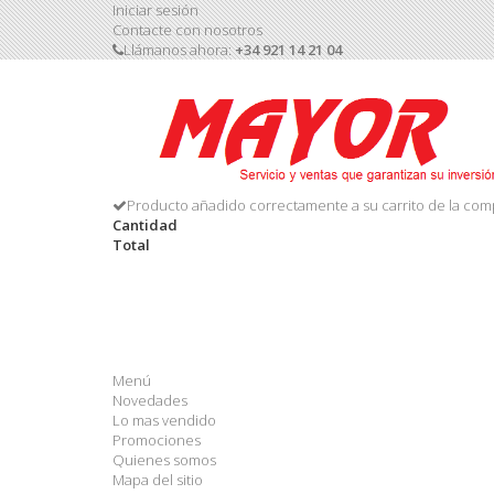
Iniciar sesión
Contacte con nosotros
Llámanos ahora:
+34 921 14 21 04
Producto añadido correctamente a su carrito de la com
Cantidad
Total
Menú
Novedades
Lo mas vendido
Promociones
Quienes somos
Mapa del sitio