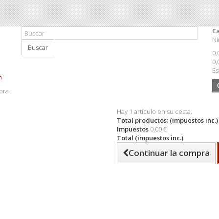
Ca
Ni
Buscar
0,
0,
Es
pra
Hay 1 artículo en su cesta.
Total productos: (impuestos inc.)
Impuestos
0,00 €
Total (impuestos inc.)
Continuar la compra