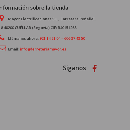
Información sobre la tienda
Mayor Electrificaciones S.L., Carretera Peñafiel,
18 40200 CUÉLLAR (Segovia) CIF: B40151268
Llámanos ahora:
921 14 21 04 – 606 37 43 50
Email:
info@ferreteriamayor.es
Síganos