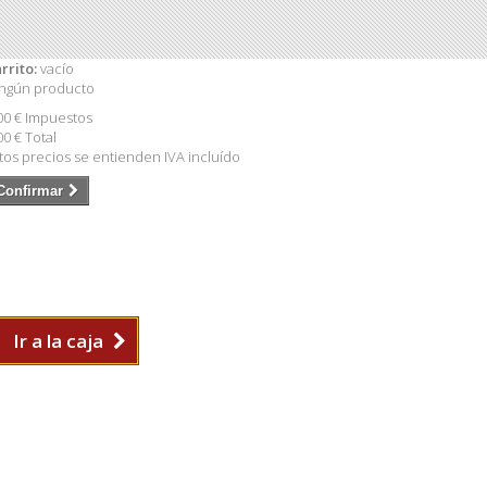
rrito:
vacío
ngún producto
00 €
Impuestos
00 €
Total
tos precios se entienden IVA incluído
Confirmar
Ir a la caja