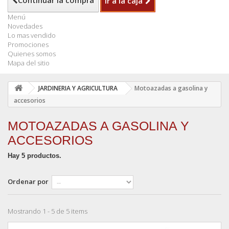
Continuar la compra
Ir a la caja
Menú
Novedades
Lo mas vendido
Promociones
Quienes somos
Mapa del sitio
JARDINERIA Y AGRICULTURA
Motoazadas a gasolina y
accesorios
MOTOAZADAS A GASOLINA Y
ACCESORIOS
Hay 5 productos.
Ordenar por
Mostrando 1 - 5 de 5 items