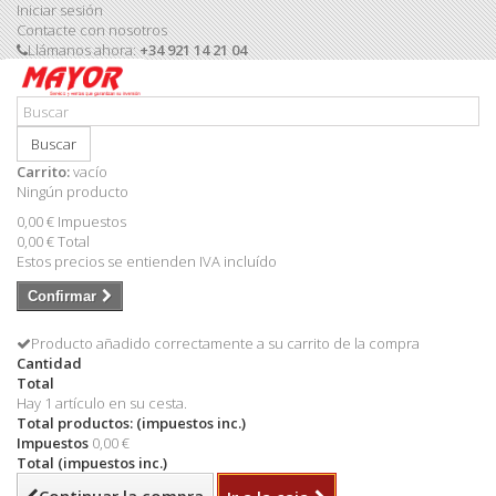
Iniciar sesión
Contacte con nosotros
Llámanos ahora:
+34 921 14 21 04
Buscar
Carrito:
vacío
Ningún producto
0,00 €
Impuestos
0,00 €
Total
Estos precios se entienden IVA incluído
Confirmar
Producto añadido correctamente a su carrito de la compra
Cantidad
Total
Hay 1 artículo en su cesta.
Total productos: (impuestos inc.)
Impuestos
0,00 €
Total (impuestos inc.)