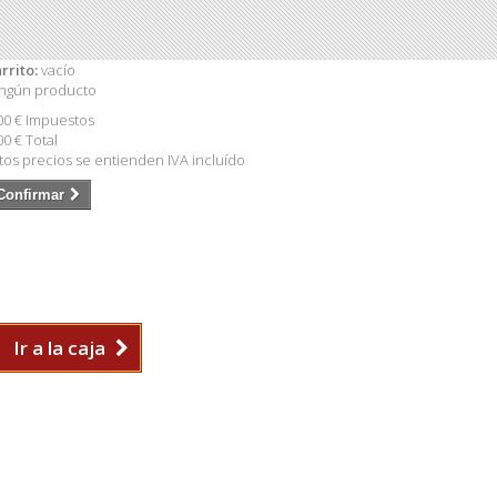
rrito:
vacío
ngún producto
00 €
Impuestos
00 €
Total
tos precios se entienden IVA incluído
Confirmar
Ir a la caja