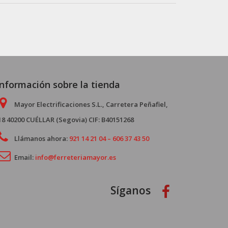
Información sobre la tienda
Mayor Electrificaciones S.L., Carretera Peñafiel,
18 40200 CUÉLLAR (Segovia) CIF: B40151268
Llámanos ahora:
921 14 21 04 – 606 37 43 50
Email:
info@ferreteriamayor.es
Síganos