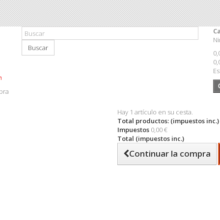
Ca
Ni
Buscar
0,
0,
Es
pra
Hay 1 artículo en su cesta.
Total productos: (impuestos inc.)
Impuestos
0,00 €
Total (impuestos inc.)
Continuar la compra