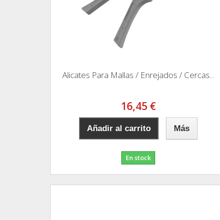
Alicates Para Mallas / Enrejados / Cercas...
16,45 €
Añadir al carrito
Más
En stock