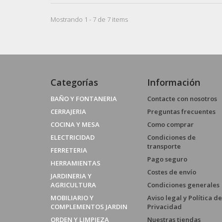
Mostrando 1 - 7 de 7 items
Categorías
Información
BAÑO Y FONTANERIA
Contacte con nosotros
CERRAJERIA
Preguntas frecuentes
COCINA Y MESA
Como comprar
ELECTRICIDAD
Condiciones de
transporte
FERRETERIA
Pago seguro
HERRAMIENTAS
Costes de envío
JARDINERIA Y
AGRICULTURA
Condiciones generales
MOBILIARIO Y
Aviso legal y Política de
COMPLEMENTOS JARDIN
Privacidad
ORDEN Y LIMPIEZA
Nuestras tiendas