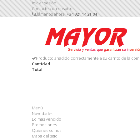
Iniciar sesión
Contacte con nosotros
Llámanos ahora:
+34 921 14 21 04
Producto añadido correctamente a su carrito de la com
Cantidad
Total
Menú
Novedades
Lo mas vendido
Promociones
Quienes somos
Mapa del sitio