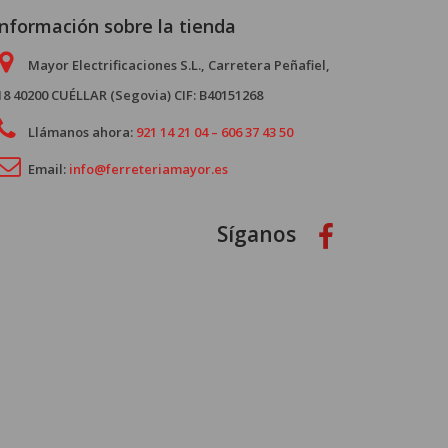
Información sobre la tienda
Mayor Electrificaciones S.L., Carretera Peñafiel,
18 40200 CUÉLLAR (Segovia) CIF: B40151268
Llámanos ahora:
921 14 21 04 – 606 37 43 50
Email:
info@ferreteriamayor.es
Síganos