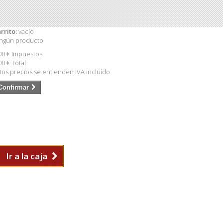
rrito:
vacío
ngún producto
00 €
Impuestos
00 €
Total
tos precios se entienden IVA incluído
Confirmar
Ir a la caja