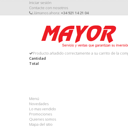
Iniciar sesión
Contacte con nosotros
Llámanos ahora:
+34 921 14 21 04
Producto añadido correctamente a su carrito de la com
Cantidad
Total
Menú
Novedades
Lo mas vendido
Promociones
Quienes somos
Mapa del sitio