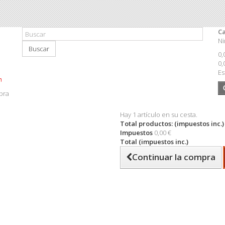
Ca
Ni
Buscar
0,
0,
Es
pra
Hay 1 artículo en su cesta.
Total productos: (impuestos inc.)
Impuestos
0,00 €
Total (impuestos inc.)
Continuar la compra