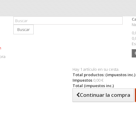
Ca
Ni
Buscar
0,
0,
Es
pra
Hay 1 artículo en su cesta.
Total productos: (impuestos inc.)
Impuestos
0,00 €
Total (impuestos inc.)
Continuar la compra