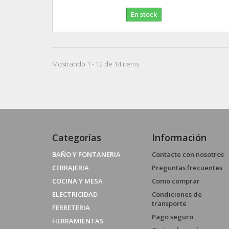
En stock
Mostrando 1 - 12 de 14 items
Categorías
Información
BAÑO Y FONTANERIA
Contacte con nosotros
CERRAJERIA
Preguntas frecuentes
COCINA Y MESA
Como comprar
ELECTRICIDAD
Condiciones de
transporte
FERRETERIA
Pago seguro
HERRAMIENTAS