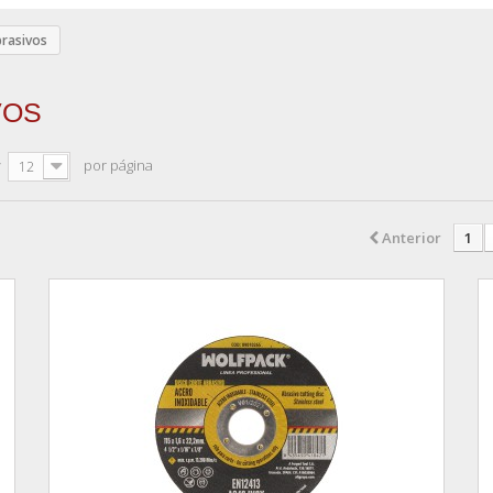
brasivos
VOS
r
por página
12
Anterior
1