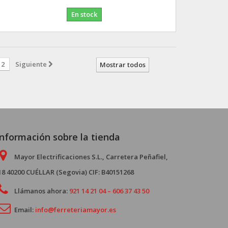
En stock
2
Siguiente
Mostrar todos
Información sobre la tienda
Mayor Electrificaciones S.L., Carretera Peñafiel,
18 40200 CUÉLLAR (Segovia) CIF: B40151268
Llámanos ahora:
921 14 21 04 – 606 37 43 50
Email:
info@ferreteriamayor.es