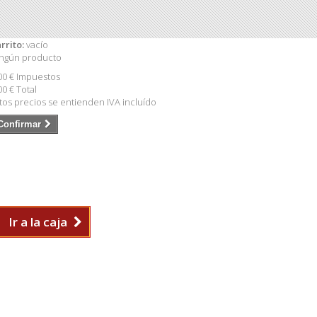
rrito:
vacío
ngún producto
00 €
Impuestos
00 €
Total
tos precios se entienden IVA incluído
Confirmar
Ir a la caja