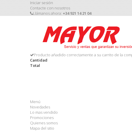
Iniciar sesión
Contacte con nosotros
Llámanos ahora:
+34 921 14 21 04
Producto añadido correctamente a su carrito de la com
Cantidad
Total
Menú
Novedades
Lo mas vendido
Promociones
Quienes somos
Mapa del sitio