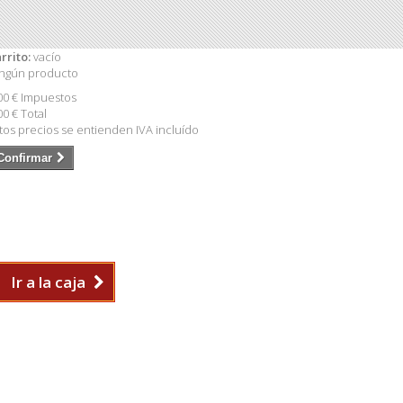
rrito:
vacío
ngún producto
00 €
Impuestos
00 €
Total
tos precios se entienden IVA incluído
Confirmar
Ir a la caja