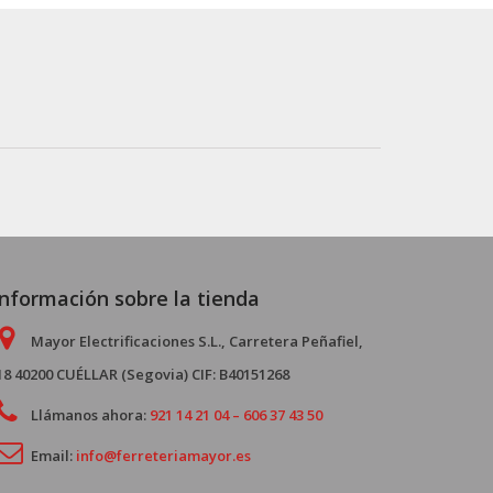
Información sobre la tienda
Mayor Electrificaciones S.L., Carretera Peñafiel,
18 40200 CUÉLLAR (Segovia) CIF: B40151268
Llámanos ahora:
921 14 21 04 – 606 37 43 50
Email:
info@ferreteriamayor.es