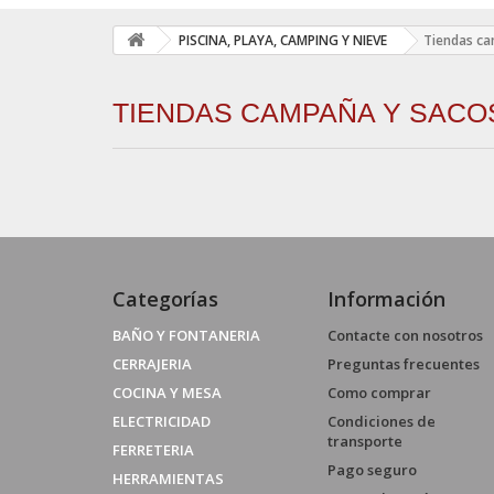
PISCINA, PLAYA, CAMPING Y NIEVE
Tiendas ca
TIENDAS CAMPAÑA Y SACO
Categorías
Información
BAÑO Y FONTANERIA
Contacte con nosotros
CERRAJERIA
Preguntas frecuentes
COCINA Y MESA
Como comprar
ELECTRICIDAD
Condiciones de
transporte
FERRETERIA
Pago seguro
HERRAMIENTAS