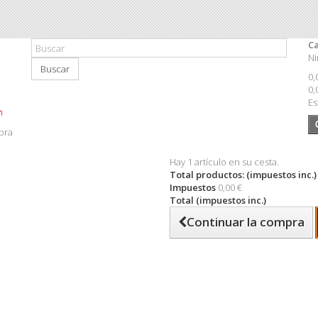
Ca
Ni
Buscar
0,
0,
Es
pra
Hay 1 artículo en su cesta.
Total productos: (impuestos inc.)
Impuestos
0,00 €
Total (impuestos inc.)
Continuar la compra