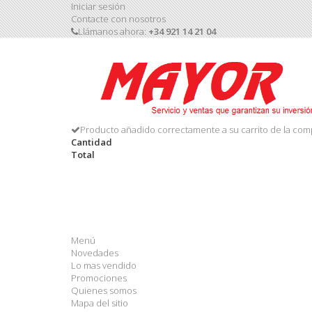
Iniciar sesión
Contacte con nosotros
Llámanos ahora:
+34 921 14 21 04
Producto añadido correctamente a su carrito de la com
Cantidad
Total
Menú
Novedades
Lo mas vendido
Promociones
Quienes somos
Mapa del sitio