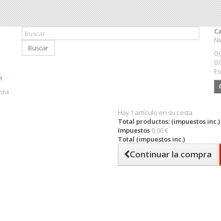
Ca
Ni
Buscar
0,
0,
Es
pra
Hay 1 artículo en su cesta.
Total productos: (impuestos inc.)
Impuestos
0,00 €
Total (impuestos inc.)
Continuar la compra