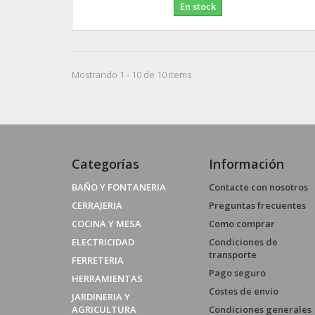
En stock
Mostrando 1 - 10 de 10 items
Categorías
Información
BAÑO Y FONTANERIA
Contacte con nosotros
CERRAJERIA
Preguntas frecuentes
COCINA Y MESA
Como comprar
ELECTRICIDAD
Condiciones de
transporte
FERRETERIA
Pago seguro
HERRAMIENTAS
Costes de envío
JARDINERIA Y
AGRICULTURA
Condiciones generales