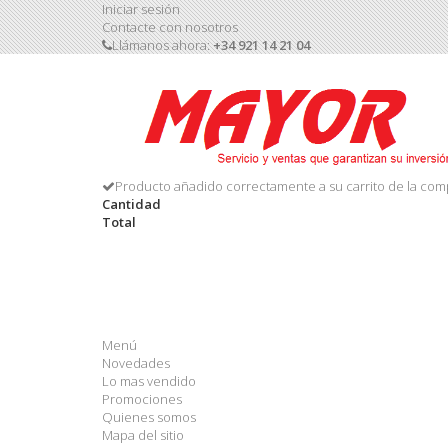
Iniciar sesión
Contacte con nosotros
Llámanos ahora:
+34 921 14 21 04
Producto añadido correctamente a su carrito de la com
Cantidad
Total
Menú
Novedades
Lo mas vendido
Promociones
Quienes somos
Mapa del sitio