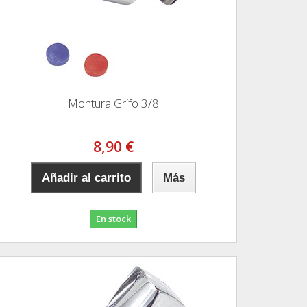
Montura Grifo 3/8
8,90 €
Añadir al carrito
Más
En stock