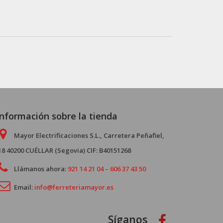
Información sobre la tienda
Mayor Electrificaciones S.L., Carretera Peñafiel,
18 40200 CUÉLLAR (Segovia) CIF: B40151268
Llámanos ahora:
921 14 21 04 – 606 37 43 50
Email:
info@ferreteriamayor.es
Síganos