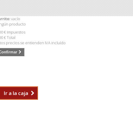
rrito:
vacío
ngún producto
00 €
Impuestos
00 €
Total
tos precios se entienden IVA incluído
Confirmar
Ir a la caja