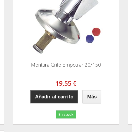
Montura Grifo Empotrar 20/150
19,55 €
Añadir al carrito
Más
En stock