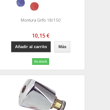
Montura Grifo 18/150
10,15 €
Añadir al carrito
Más
En stock