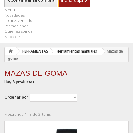
Continuar la compra
Ir a la caja
Menú
Novedades
Lo mas vendido
Promociones
Quienes somos
Mapa del sitio
HERRAMIENTAS
Herramientas manuales
Mazas de
goma
MAZAS DE GOMA
Hay 3 productos.
Ordenar por
Mostrando 1 - 3 de 3 items