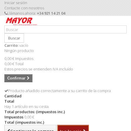
Iniciar sesión
Contacte con nosotros
Llámanos ahora:
+34 921 14 21 04
Buscar
Carrito:
vacío
Ningún producto
0,00 €
Impuestos
0,00 €
Total
Estos precios se entienden IVA incluído
Confirmar
Producto añadido correctamente a su carrito de la compra
Cantidad
Total
Hay 1 artículo en su cesta.
Total productos: (impuestos inc.)
Impuestos
0,00 €
Total (impuestos inc.)