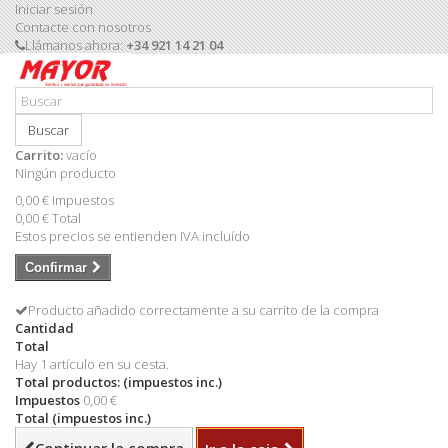
Iniciar sesión
Contacte con nosotros
Llámanos ahora:
+34 921 14 21 04
Buscar
Carrito:
vacío
Ningún producto
0,00 €
Impuestos
0,00 €
Total
Estos precios se entienden IVA incluído
Confirmar
Producto añadido correctamente a su carrito de la compra
Cantidad
Total
Hay 1 artículo en su cesta.
Total productos: (impuestos inc.)
Impuestos
0,00 €
Total (impuestos inc.)