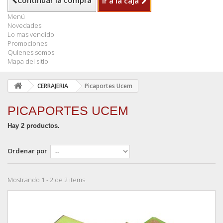
Continuar la compra
Ir a la caja
Menú
Novedades
Lo mas vendido
Promociones
Quienes somos
Mapa del sitio
CERRAJERIA
Picaportes Ucem
PICAPORTES UCEM
Hay 2 productos.
Ordenar por
Mostrando 1 - 2 de 2 items