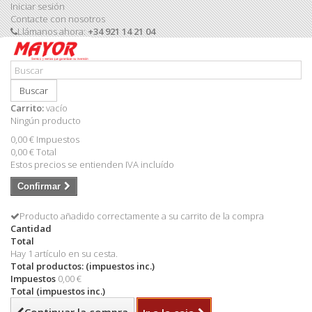
Iniciar sesión
Contacte con nosotros
Llámanos ahora:
+34 921 14 21 04
Buscar
Carrito:
vacío
Ningún producto
0,00 €
Impuestos
0,00 €
Total
Estos precios se entienden IVA incluído
Confirmar
Producto añadido correctamente a su carrito de la compra
Cantidad
Total
Hay 1 artículo en su cesta.
Total productos: (impuestos inc.)
Impuestos
0,00 €
Total (impuestos inc.)