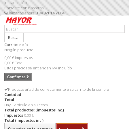
Iniciar sesión
Contacte con nosotros
Llámanos ahora:
+34 921 14 21 04
Buscar
Carrito:
vacío
Ningún producto
0,00 €
Impuestos
0,00 €
Total
Estos precios se entienden IVA incluído
Confirmar
Producto añadido correctamente a su carrito de la compra
Cantidad
Total
Hay 1 artículo en su cesta.
Total productos: (impuestos inc.)
Impuestos
0,00 €
Total (impuestos inc.)