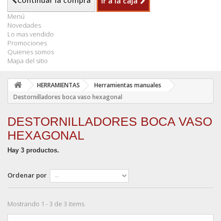
Continuar la compra
Ir a la caja
Menú
Novedades
Lo mas vendido
Promociones
Quienes somos
Mapa del sitio
HERRAMIENTAS
Herramientas manuales
Destornilladores boca vaso hexagonal
DESTORNILLADORES BOCA VASO
HEXAGONAL
Hay 3 productos.
Ordenar por
Mostrando 1 - 3 de 3 items