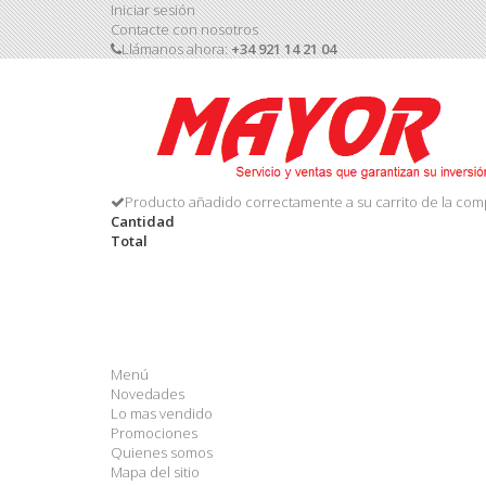
Iniciar sesión
Contacte con nosotros
Llámanos ahora:
+34 921 14 21 04
Producto añadido correctamente a su carrito de la com
Cantidad
Total
Menú
Novedades
Lo mas vendido
Promociones
Quienes somos
Mapa del sitio