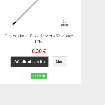
Destornillador Pozidriv Acero S2 Mango
TPR...
6,30 €
Añadir al carrito
Más
En stock