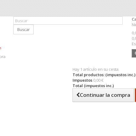
Ca
Ni
Buscar
0,
0,
Es
pra
Hay 1 artículo en su cesta.
Total productos: (impuestos inc.)
Impuestos
0,00 €
Total (impuestos inc.)
Continuar la compra