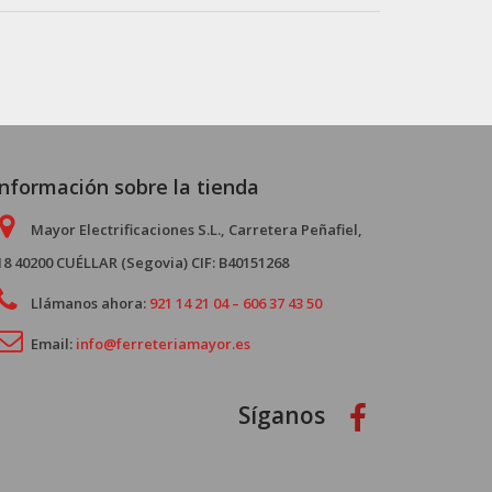
Información sobre la tienda
Mayor Electrificaciones S.L., Carretera Peñafiel,
18 40200 CUÉLLAR (Segovia) CIF: B40151268
Llámanos ahora:
921 14 21 04 – 606 37 43 50
Email:
info@ferreteriamayor.es
Síganos