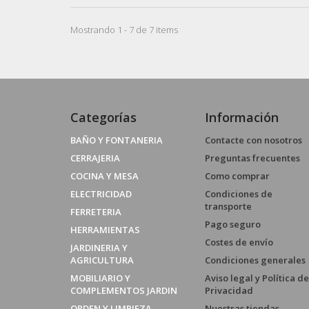
Mostrando 1 - 7 de 7 items
Categorías
Información
BAÑO Y FONTANERIA
Contacte con nosotros
CERRAJERIA
Preguntas frecuentes
COCINA Y MESA
Como comprar
ELECTRICIDAD
Condiciones de
transporte
FERRETERIA
Pago seguro
HERRAMIENTAS
Costes de envío
JARDINERIA Y
AGRICULTURA
Condiciones generales
MOBILIARIO Y
Aviso legal y Política de
COMPLEMENTOS JARDIN
Privacidad
ORDEN Y LIMPIEZA
Nuestras tiendas