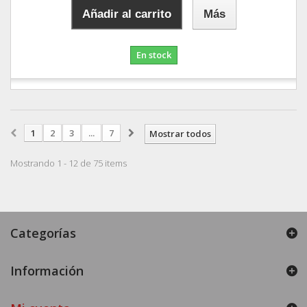
Añadir al carrito
Más
En stock
1
2
3
...
7
Mostrar todos
Mostrando 1 - 12 de 75 items
Categorías
Información