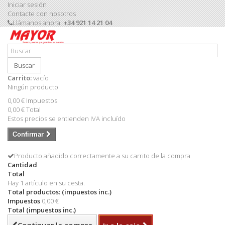
Iniciar sesión
Contacte con nosotros
Llámanos ahora:
+34 921 14 21 04
Buscar
Carrito:
vacío
Ningún producto
0,00 €
Impuestos
0,00 €
Total
Estos precios se entienden IVA incluído
Confirmar
Producto añadido correctamente a su carrito de la compra
Cantidad
Total
Hay 1 artículo en su cesta.
Total productos: (impuestos inc.)
Impuestos
0,00 €
Total (impuestos inc.)