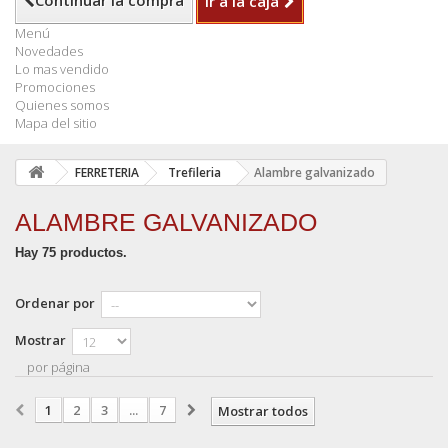
Continuar la compra
Ir a la caja
Menú
Novedades
Lo mas vendido
Promociones
Quienes somos
Mapa del sitio
FERRETERIA
Trefileria
Alambre galvanizado
ALAMBRE GALVANIZADO
Hay 75 productos.
Ordenar por
Mostrar
por página
1
2
3
...
7
Mostrar todos