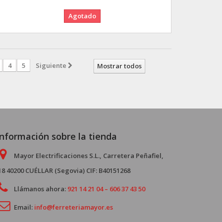
Agotado
4
5
Siguiente
Mostrar todos
Información sobre la tienda
Mayor Electrificaciones S.L., Carretera Peñafiel,
18 40200 CUÉLLAR (Segovia) CIF: B40151268
Llámanos ahora:
921 14 21 04 – 606 37 43 50
Email:
info@ferreteriamayor.es