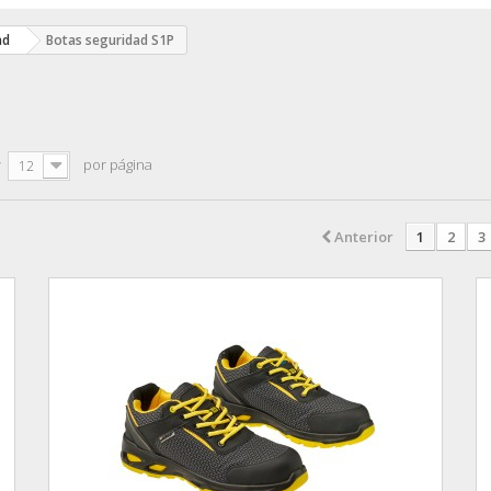
ad
Botas seguridad S1P
r
por página
12
Anterior
1
2
3