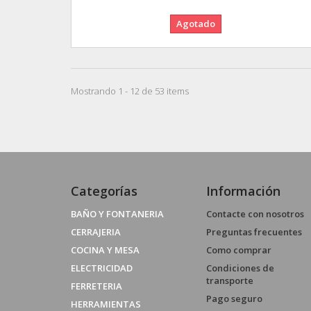
Agotado
Mostrando 1 - 12 de 53 items
Categorías
Información
BAÑO Y FONTANERIA
Contacte con nosotros
CERRAJERIA
Preguntas frecuentes
COCINA Y MESA
Como comprar
ELECTRICIDAD
Condiciones de
transporte
FERRETERIA
Pago seguro
HERRAMIENTAS