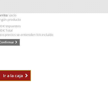
rrito:
vacío
ngún producto
00 €
Impuestos
00 €
Total
tos precios se entienden IVA incluído
Confirmar
Ir a la caja