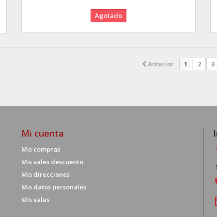
Agotado
Anterior
1
2
3
Mi cuenta
Mis compras
Mis vales descuento
Mis direcciones
Mis datos personales
Mis vales