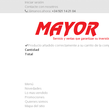
Iniciar sesión
Contacte con nosotros
Llámanos ahora:
+34 921 14 21 04
Producto añadido correctamente a su carrito de la com
Cantidad
Total
Menú
Novedades
Lo mas vendido
Promociones
Quienes somos
Mapa del sitio