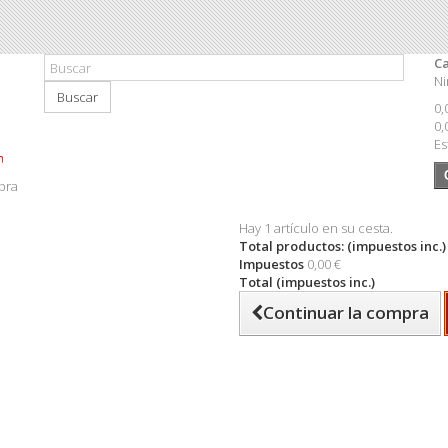
Ca
Ni
Buscar
0,
0,
Es
pra
Hay 1 artículo en su cesta.
Total productos: (impuestos inc.)
Impuestos
0,00 €
Total (impuestos inc.)
Continuar la compra