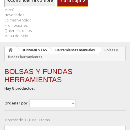
Continuar la compra
Ir a la caja
Menú
Novedades
Lo mas vendido
Promociones
Quienes somos
Mapa del sitio
HERRAMIENTAS
Herramientas manuales
Bolsas y
fundas herramientas
BOLSAS Y FUNDAS
HERRAMIENTAS
Hay 8 productos.
Ordenar por
Mostrando 1 - 8 de 8 items