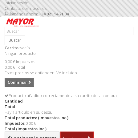
Iniciar sesión
Contacte con nosotros
Llámanos ahora:
+34 921 14 21 04
Buscar
Carrito:
vacío
Ningún producto
0,00 €
Impuestos
0,00 €
Total
Estos precios se entienden IVA incluído
Confirmar
Producto añadido correctamente a su carrito de la compra
Cantidad
Total
Hay 1 artículo en su cesta.
Total productos: (impuestos inc.)
Impuestos
0,00 €
Total (impuestos inc.)