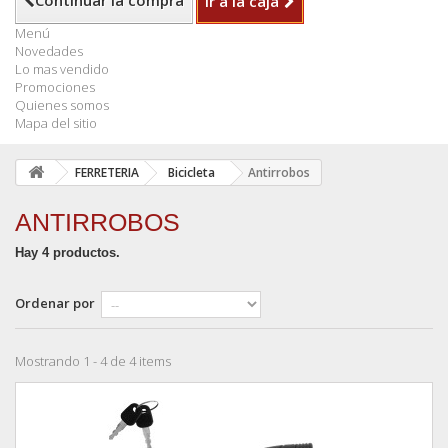
Continuar la compra
Ir a la caja
Menú
Novedades
Lo mas vendido
Promociones
Quienes somos
Mapa del sitio
FERRETERIA
Bicicleta
Antirrobos
ANTIRROBOS
Hay 4 productos.
Ordenar por
Mostrando 1 - 4 de 4 items