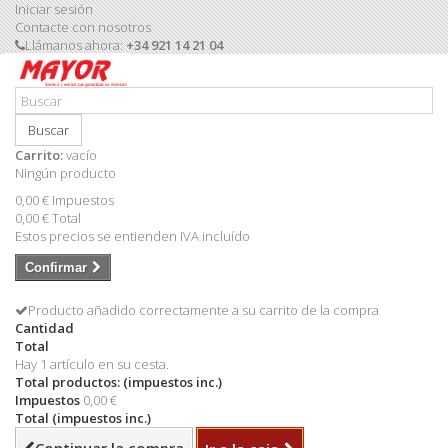
Iniciar sesión
Contacte con nosotros
Llámanos ahora:
+34 921 14 21 04
Buscar
Carrito:
vacío
Ningún producto
0,00 €
Impuestos
0,00 €
Total
Estos precios se entienden IVA incluído
Confirmar
Producto añadido correctamente a su carrito de la compra
Cantidad
Total
Hay 1 artículo en su cesta.
Total productos: (impuestos inc.)
Impuestos
0,00 €
Total (impuestos inc.)