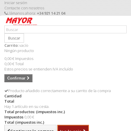
Iniciar sesión
Contacte con nosotros
Llámanos ahora:
+34 921 14 21 04
Buscar
Carrito:
vacío
Ningún producto
0,00 €
Impuestos
0,00 €
Total
Estos precios se entienden IVA incluído
Confirmar
Producto añadido correctamente a su carrito de la compra
Cantidad
Total
Hay 1 artículo en su cesta.
Total productos: (impuestos inc.)
Impuestos
0,00 €
Total (impuestos inc.)