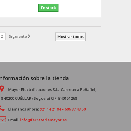
En stock
2
Siguiente
Mostrar todos
Información sobre la tienda
Mayor Electrificaciones S.L., Carretera Peñafiel,
18 40200 CUÉLLAR (Segovia) CIF: B40151268
Llámanos ahora:
921 14 21 04 – 606 37 43 50
Email:
info@ferreteriamayor.es