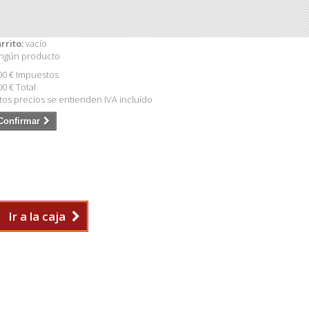
rrito:
vacío
ngún producto
00 €
Impuestos
00 €
Total
tos precios se entienden IVA incluído
Confirmar
Ir a la caja