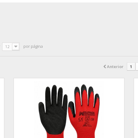
r
por página
12
Anterior
1