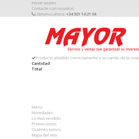
Iniciar sesión
Contacte con nosotros
Llámanos ahora:
+34 921 14 21 04
Producto añadido correctamente a su carrito de la com
Cantidad
Total
Menú
Novedades
Lo mas vendido
Promociones
Quienes somos
Mapa del sitio