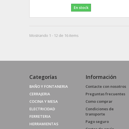
En stock
Mostrando 1 - 12 de 16 items
Categorías
Información
BAÑO Y FONTANERIA
Contacte con nosotros
CERRAJERIA
Preguntas frecuentes
COCINA Y MESA
Como comprar
ELECTRICIDAD
Condiciones de
transporte
FERRETERIA
Pago seguro
HERRAMIENTAS
Costes de envío