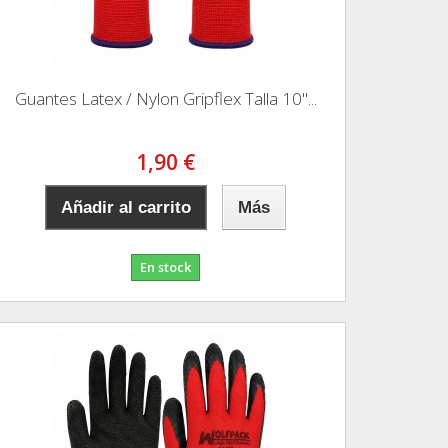
Guantes Latex / Nylon Gripflex Talla 10"...
1,90 €
Añadir al carrito
Más
En stock