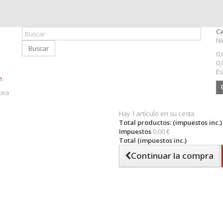
Ca
Ni
Buscar
0,
0,
Es
pra
Hay 1 artículo en su cesta.
Total productos: (impuestos inc.)
Impuestos
0,00 €
Total (impuestos inc.)
Continuar la compra