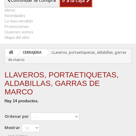
Continuar la compra
Ir a la caja
Menú
Novedades
Lo mas vendido
Promociones
Quienes somos
Mapa del sitio
CERRAJERIA
LLaveros, portaetiquetas, aldabillas, garras
de marco
LLAVEROS, PORTAETIQUETAS,
ALDABILLAS, GARRAS DE
MARCO
Hay 14 productos.
Ordenar por
Mostrar
por página