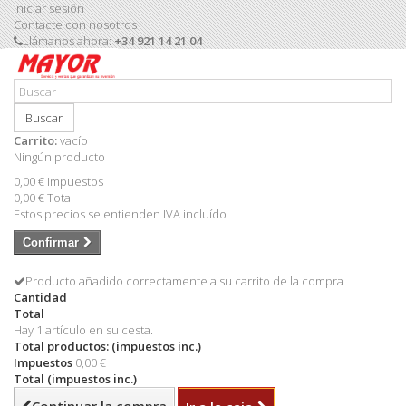
Iniciar sesión
Contacte con nosotros
Llámanos ahora:
+34 921 14 21 04
Buscar
Carrito:
vacío
Ningún producto
0,00 €
Impuestos
0,00 €
Total
Estos precios se entienden IVA incluído
Confirmar
Producto añadido correctamente a su carrito de la compra
Cantidad
Total
Hay 1 artículo en su cesta.
Total productos: (impuestos inc.)
Impuestos
0,00 €
Total (impuestos inc.)