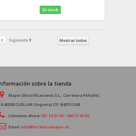
En stock
2
Siguiente
Mostrar todos
Información sobre la tienda
Mayor Electrificaciones S.L., Carretera Peñafiel,
18 40200 CUÉLLAR (Segovia) CIF: B40151268
Llámanos ahora:
921 14 21 04 – 606 37 43 50
Email:
info@ferreteriamayor.es