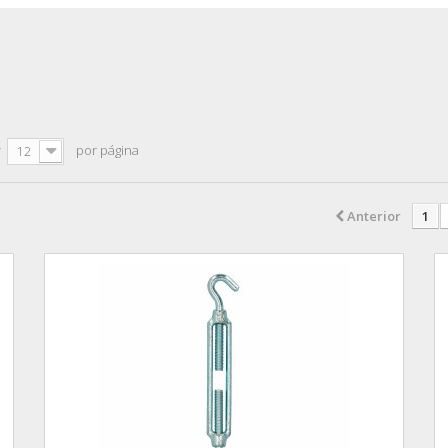
r
por página
12
Anterior
1