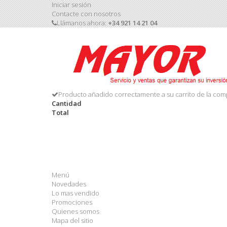
Iniciar sesión
Contacte con nosotros
Llámanos ahora:
+34 921 14 21 04
Producto añadido correctamente a su carrito de la com
Cantidad
Total
Menú
Novedades
Lo mas vendido
Promociones
Quienes somos
Mapa del sitio