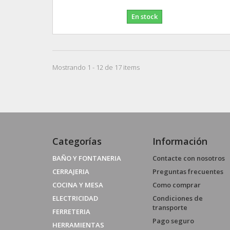
En stock
Mostrando 1 - 12 de 17 items
Categorías
Información
BAÑO Y FONTANERIA
Contacte con nosotros
CERRAJERIA
Preguntas frecuentes
COCINA Y MESA
Como comprar
ELECTRICIDAD
Condiciones de
transporte
FERRETERIA
Pago seguro
HERRAMIENTAS