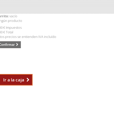
rrito:
vacío
ngún producto
00 €
Impuestos
00 €
Total
tos precios se entienden IVA incluído
Confirmar
Ir a la caja