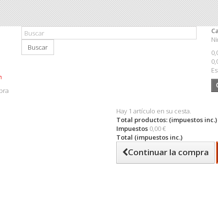
Ca
Ni
Buscar
0,
0,
Es
pra
Hay 1 artículo en su cesta.
Total productos: (impuestos inc.)
Impuestos
0,00 €
Total (impuestos inc.)
Continuar la compra