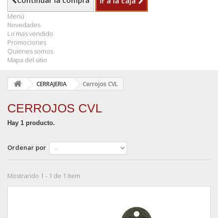
Continuar la compra
Ir a la caja
Menú
Novedades
Lo mas vendido
Promociones
Quienes somos
Mapa del sitio
CERRAJERIA
Cerrojos CVL
CERROJOS CVL
Hay 1 producto.
Ordenar por
Mostrando 1 - 1 de 1 item