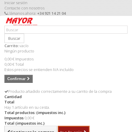
Iniciar sesión
Contacte con nosotros
Llámanos ahora:
+34 921 14 21 04
Buscar
Carrito:
vacío
Ningún producto
0,00 €
Impuestos
0,00 €
Total
Estos precios se entienden IVA incluído
Confirmar
Producto añadido correctamente a su carrito de la compra
Cantidad
Total
Hay 1 artículo en su cesta.
Total productos: (impuestos inc.)
Impuestos
0,00 €
Total (impuestos inc.)