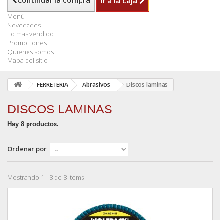
Continuar la compra
Ir a la caja
Menú
Novedades
Lo mas vendido
Promociones
Quienes somos
Mapa del sitio
FERRETERIA
Abrasivos
Discos laminas
DISCOS LAMINAS
Hay 8 productos.
Ordenar por
Mostrando 1 - 8 de 8 items