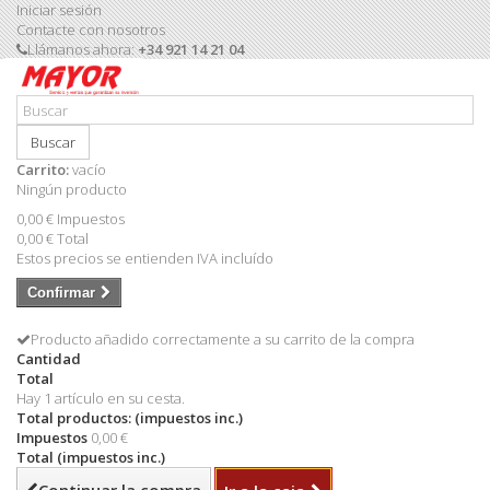
Iniciar sesión
Contacte con nosotros
Llámanos ahora:
+34 921 14 21 04
Buscar
Carrito:
vacío
Ningún producto
0,00 €
Impuestos
0,00 €
Total
Estos precios se entienden IVA incluído
Confirmar
Producto añadido correctamente a su carrito de la compra
Cantidad
Total
Hay 1 artículo en su cesta.
Total productos: (impuestos inc.)
Impuestos
0,00 €
Total (impuestos inc.)