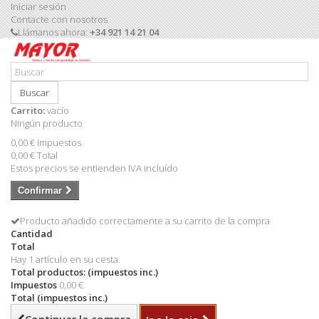
Iniciar sesión
Contacte con nosotros
Llámanos ahora:
+34 921 14 21 04
Buscar
Carrito:
vacío
Ningún producto
0,00 €
Impuestos
0,00 €
Total
Estos precios se entienden IVA incluído
Confirmar
Producto añadido correctamente a su carrito de la compra
Cantidad
Total
Hay 1 artículo en su cesta.
Total productos: (impuestos inc.)
Impuestos
0,00 €
Total (impuestos inc.)