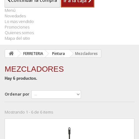
Continuar la compra
Ir a la caja
Menú
Novedades
Lo mas vendido
Promociones
Quienes somos
Mapa del sitio
FERRETERIA
Pintura
Mezcladores
MEZCLADORES
Hay 6 productos.
Ordenar por
Mostrando 1 - 6 de 6 items