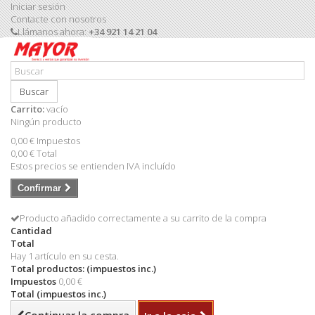
Iniciar sesión
Contacte con nosotros
Llámanos ahora:
+34 921 14 21 04
Buscar
Carrito:
vacío
Ningún producto
0,00 €
Impuestos
0,00 €
Total
Estos precios se entienden IVA incluído
Confirmar
Producto añadido correctamente a su carrito de la compra
Cantidad
Total
Hay 1 artículo en su cesta.
Total productos: (impuestos inc.)
Impuestos
0,00 €
Total (impuestos inc.)