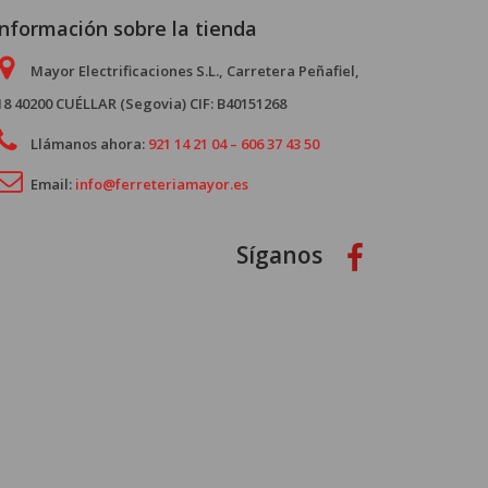
Información sobre la tienda
Mayor Electrificaciones S.L., Carretera Peñafiel,
18 40200 CUÉLLAR (Segovia) CIF: B40151268
Llámanos ahora:
921 14 21 04 – 606 37 43 50
Email:
info@ferreteriamayor.es
Síganos