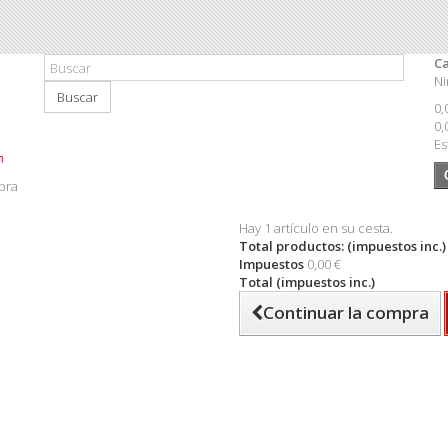
Ca
Ni
Buscar
0,
0,
Es
pra
Hay 1 artículo en su cesta.
Total productos: (impuestos inc.)
Impuestos
0,00 €
Total (impuestos inc.)
Continuar la compra