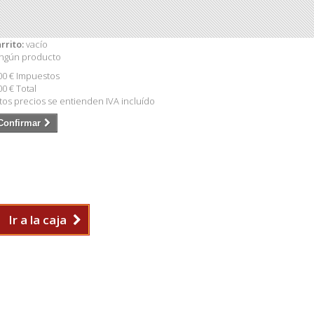
rrito:
vacío
ngún producto
00 €
Impuestos
00 €
Total
tos precios se entienden IVA incluído
Confirmar
Ir a la caja