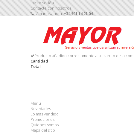
Iniciar sesión
Contacte con nosotros
Llámanos ahora:
+34 921 14 21 04
Producto añadido correctamente a su carrito de la com
Cantidad
Total
Menú
Novedades
Lo mas vendido
Promociones
Quienes somos
Mapa del sitio