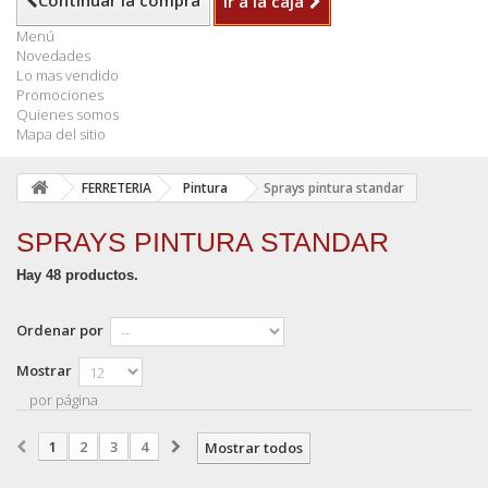
Continuar la compra
Ir a la caja
Menú
Novedades
Lo mas vendido
Promociones
Quienes somos
Mapa del sitio
FERRETERIA
Pintura
Sprays pintura standar
SPRAYS PINTURA STANDAR
Hay 48 productos.
Ordenar por
Mostrar
por página
1
2
3
4
Mostrar todos