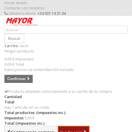
Iniciar sesión
Contacte con nosotros
Llámanos ahora:
+34 921 14 21 04
Buscar
Carrito:
vacío
Ningún producto
0,00 €
Impuestos
0,00 €
Total
Estos precios se entienden IVA incluído
Confirmar
Producto añadido correctamente a su carrito de la compra
Cantidad
Total
Hay 1 artículo en su cesta.
Total productos: (impuestos inc.)
Impuestos
0,00 €
Total (impuestos inc.)