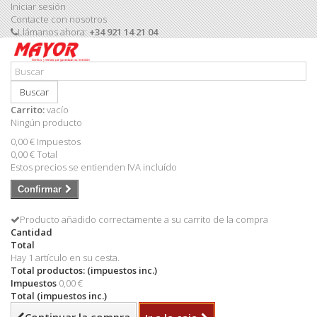
Iniciar sesión
Contacte con nosotros
Llámanos ahora:
+34 921 14 21 04
Buscar
Carrito:
vacío
Ningún producto
0,00 €
Impuestos
0,00 €
Total
Estos precios se entienden IVA incluído
Confirmar
Producto añadido correctamente a su carrito de la compra
Cantidad
Total
Hay 1 artículo en su cesta.
Total productos: (impuestos inc.)
Impuestos
0,00 €
Total (impuestos inc.)