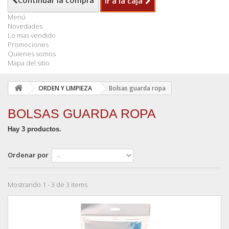
Continuar la compra
Ir a la caja
Menú
Novedades
Lo mas vendido
Promociones
Quienes somos
Mapa del sitio
ORDEN Y LIMPIEZA
Bolsas guarda ropa
BOLSAS GUARDA ROPA
Hay 3 productos.
Ordenar por
Mostrando 1 - 3 de 3 items