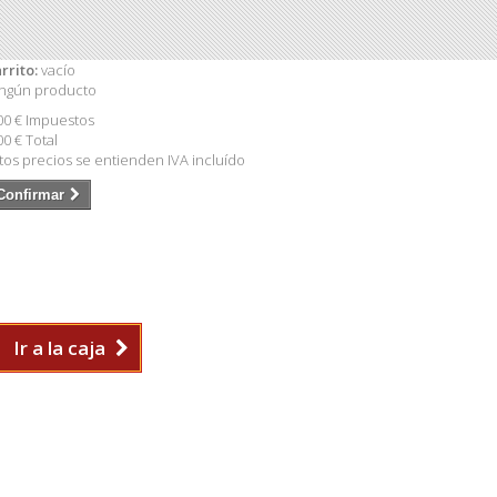
rrito:
vacío
ngún producto
00 €
Impuestos
00 €
Total
tos precios se entienden IVA incluído
Confirmar
Ir a la caja