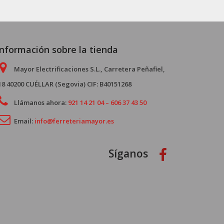
Información sobre la tienda
Mayor Electrificaciones S.L., Carretera Peñafiel,
18 40200 CUÉLLAR (Segovia) CIF: B40151268
Llámanos ahora:
921 14 21 04 – 606 37 43 50
Email:
info@ferreteriamayor.es
Síganos