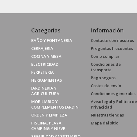
Categorías
Información
BAÑO Y FONTANERIA
Contacte con nosotros
CERRAJERIA
Preguntas frecuentes
COCINA Y MESA
Como comprar
ELECTRICIDAD
Condiciones de
transporte
FERRETERIA
Pago seguro
HERRAMIENTAS
Costes de envío
JARDINERIA Y
AGRICULTURA
Condiciones generales
MOBILIARIO Y
Aviso legal y Política de
COMPLEMENTOS JARDIN
Privacidad
ORDEN Y LIMPIEZA
Nuestras tiendas
PISCINA, PLAYA,
Mapa del sitio
CAMPING Y NIEVE
SEGURIDAD Y VESTUARIO