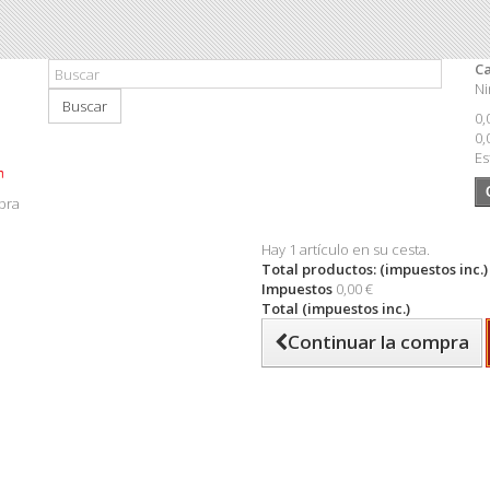
Ca
Ni
Buscar
0,
0,
Es
pra
Hay 1 artículo en su cesta.
Total productos: (impuestos inc.)
Impuestos
0,00 €
Total (impuestos inc.)
Continuar la compra