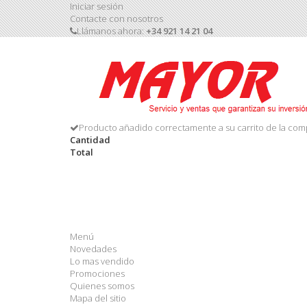
Iniciar sesión
Contacte con nosotros
Llámanos ahora:
+34 921 14 21 04
Producto añadido correctamente a su carrito de la com
Cantidad
Total
Menú
Novedades
Lo mas vendido
Promociones
Quienes somos
Mapa del sitio