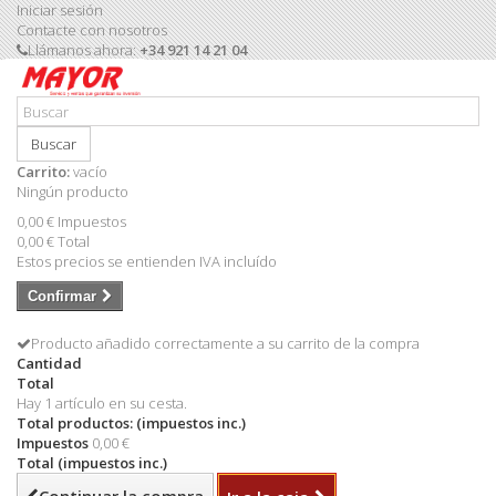
Iniciar sesión
Contacte con nosotros
Llámanos ahora:
+34 921 14 21 04
Buscar
Carrito:
vacío
Ningún producto
0,00 €
Impuestos
0,00 €
Total
Estos precios se entienden IVA incluído
Confirmar
Producto añadido correctamente a su carrito de la compra
Cantidad
Total
Hay 1 artículo en su cesta.
Total productos: (impuestos inc.)
Impuestos
0,00 €
Total (impuestos inc.)