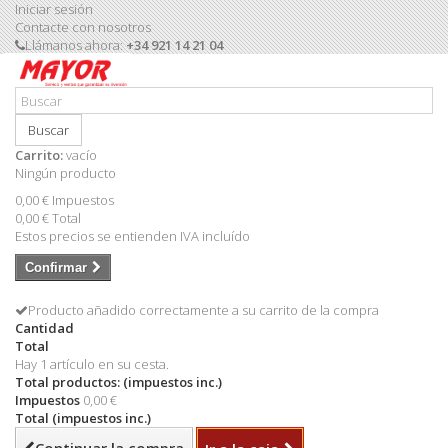
Iniciar sesión
Contacte con nosotros
Llámanos ahora:
+34 921 14 21 04
Buscar
Carrito:
vacío
Ningún producto
0,00 €
Impuestos
0,00 €
Total
Estos precios se entienden IVA incluído
Confirmar
Producto añadido correctamente a su carrito de la compra
Cantidad
Total
Hay 1 artículo en su cesta.
Total productos: (impuestos inc.)
Impuestos
0,00 €
Total (impuestos inc.)