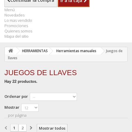
Continuar la compra
Ir a la caja
Menú
Novedades
Lo mas vendido
Promociones
Quienes somos
Mapa del sitio
HERRAMIENTAS
Herramientas manuales
Juegos de
llaves
JUEGOS DE LLAVES
Hay 22 productos.
Ordenar por
Mostrar
por página
1
2
Mostrar todos