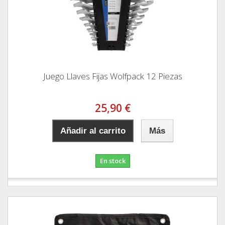
Juego Llaves Fijas Wolfpack 12 Piezas
25,90 €
Añadir al carrito
Más
En stock