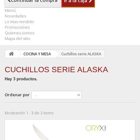
Continuar la compra
Ir a la caja
Menú
Novedades
Lo mas vendido
Promociones
Quienes somos
Mapa del sitio
COCINA Y MESA
Cuchillos serie ALASKA
CUCHILLOS SERIE ALASKA
Hay 3 productos.
Ordenar por
Mostrando 1 - 3 de 3 items