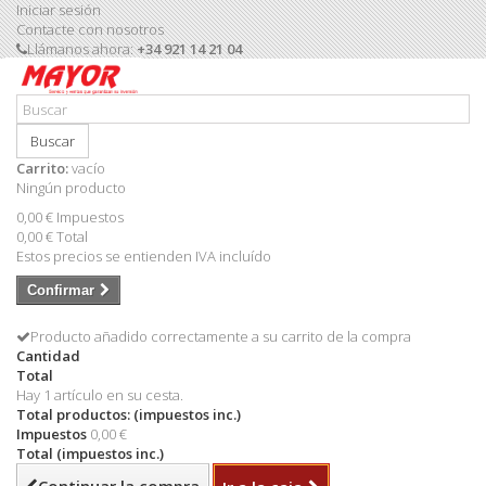
Iniciar sesión
Contacte con nosotros
Llámanos ahora:
+34 921 14 21 04
Buscar
Carrito:
vacío
Ningún producto
0,00 €
Impuestos
0,00 €
Total
Estos precios se entienden IVA incluído
Confirmar
Producto añadido correctamente a su carrito de la compra
Cantidad
Total
Hay 1 artículo en su cesta.
Total productos: (impuestos inc.)
Impuestos
0,00 €
Total (impuestos inc.)