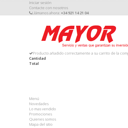
Iniciar sesión
Contacte con nosotros
Llámanos ahora:
+34 921 14 21 04
Producto añadido correctamente a su carrito de la com
Cantidad
Total
Menú
Novedades
Lo mas vendido
Promociones
Quienes somos
Mapa del sitio