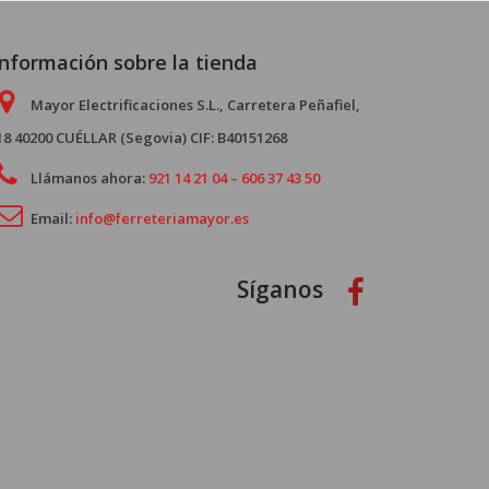
Información sobre la tienda
Mayor Electrificaciones S.L., Carretera Peñafiel,
18 40200 CUÉLLAR (Segovia) CIF: B40151268
Llámanos ahora:
921 14 21 04 – 606 37 43 50
Email:
info@ferreteriamayor.es
Síganos