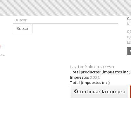
Ca
Ni
Buscar
0,
0,
Es
pra
Hay 1 artículo en su cesta.
Total productos: (impuestos inc.)
Impuestos
0,00 €
Total (impuestos inc.)
Continuar la compra