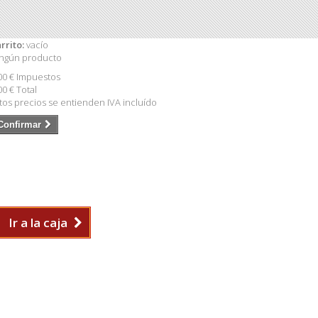
rrito:
vacío
ngún producto
00 €
Impuestos
00 €
Total
tos precios se entienden IVA incluído
Confirmar
Ir a la caja