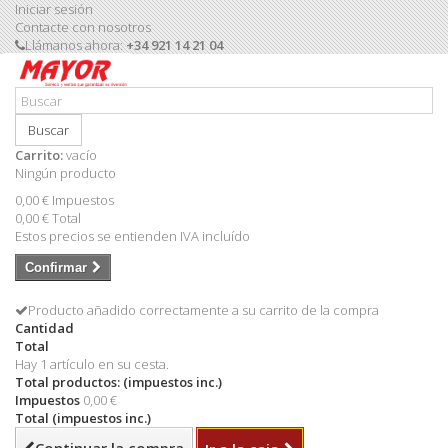
Iniciar sesión
Contacte con nosotros
Llámanos ahora:
+34 921 14 21 04
Buscar
Carrito:
vacío
Ningún producto
0,00 €
Impuestos
0,00 €
Total
Estos precios se entienden IVA incluído
Confirmar
Producto añadido correctamente a su carrito de la compra
Cantidad
Total
Hay 1 artículo en su cesta.
Total productos: (impuestos inc.)
Impuestos
0,00 €
Total (impuestos inc.)