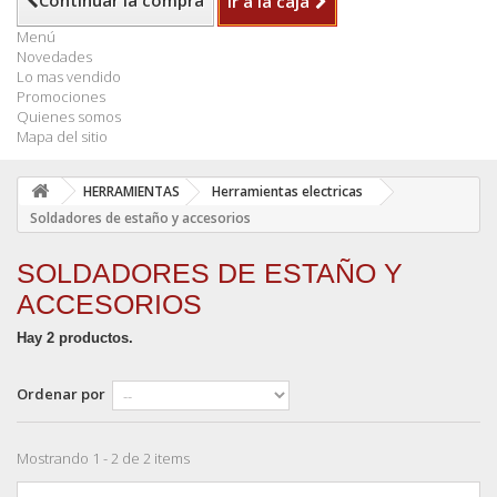
Continuar la compra
Ir a la caja
Menú
Novedades
Lo mas vendido
Promociones
Quienes somos
Mapa del sitio
HERRAMIENTAS
Herramientas electricas
Soldadores de estaño y accesorios
SOLDADORES DE ESTAÑO Y
ACCESORIOS
Hay 2 productos.
Ordenar por
Mostrando 1 - 2 de 2 items