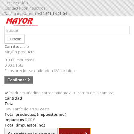
Iniciar sesión
Contacte con nosotros
Llámanos ahora:
+34 921 14 21 04
Buscar
Carrito:
vacío
Ningún producto
0,00 €
Impuestos
0,00 €
Total
Estos precios se entienden IVA incluído
Confirmar
Producto añadido correctamente a su carrito de la compra
Cantidad
Total
Hay 1 artículo en su cesta.
Total productos: (impuestos inc.)
Impuestos
0,00 €
Total (impuestos inc.)