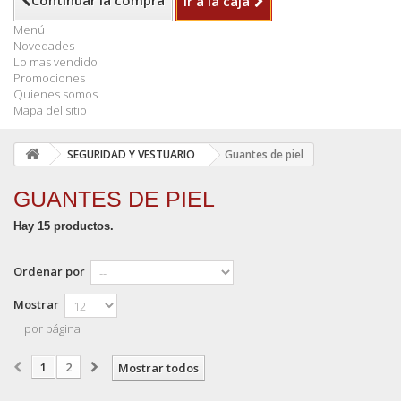
Continuar la compra
Ir a la caja
Menú
Novedades
Lo mas vendido
Promociones
Quienes somos
Mapa del sitio
SEGURIDAD Y VESTUARIO
Guantes de piel
GUANTES DE PIEL
Hay 15 productos.
Ordenar por
Mostrar
por página
1
2
Mostrar todos