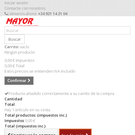
Iniciar sesión
Contacte con nosotros
Llámanos ahora:
+34 921 14 21 04
Buscar
Carrito:
vacío
Ningún producto
0,00 €
Impuestos
0,00 €
Total
Estos precios se entienden IVA incluído
Confirmar
Producto añadido correctamente a su carrito de la compra
Cantidad
Total
Hay 1 artículo en su cesta.
Total productos: (impuestos inc.)
Impuestos
0,00 €
Total (impuestos inc.)