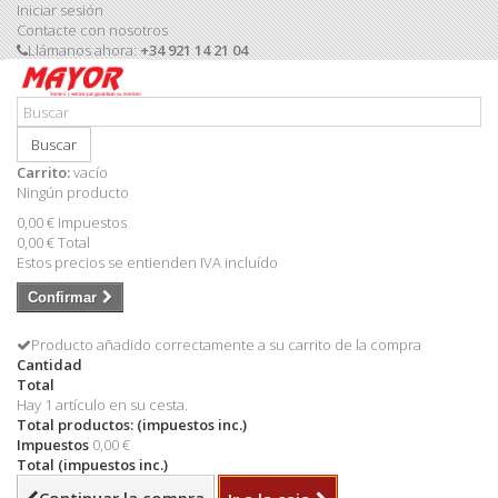
Iniciar sesión
Contacte con nosotros
Llámanos ahora:
+34 921 14 21 04
Buscar
Carrito:
vacío
Ningún producto
0,00 €
Impuestos
0,00 €
Total
Estos precios se entienden IVA incluído
Confirmar
Producto añadido correctamente a su carrito de la compra
Cantidad
Total
Hay 1 artículo en su cesta.
Total productos: (impuestos inc.)
Impuestos
0,00 €
Total (impuestos inc.)