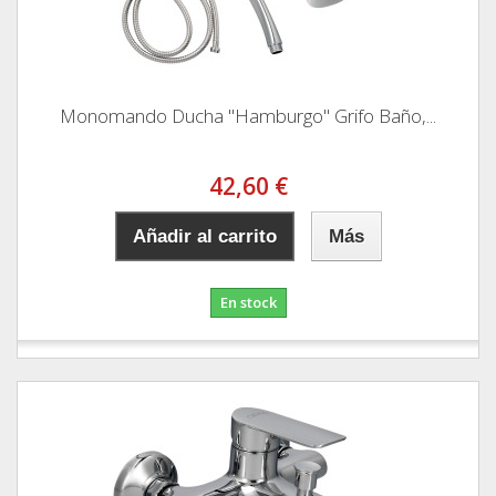
Monomando Ducha "Hamburgo" Grifo Baño,...
42,60 €
Añadir al carrito
Más
En stock