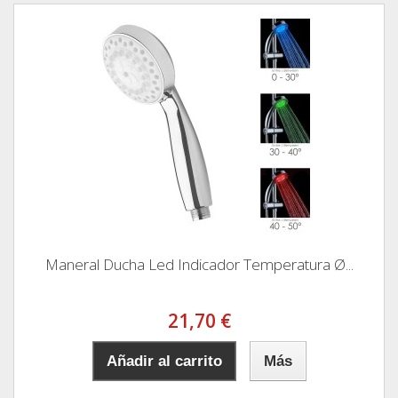
Maneral Ducha Led Indicador Temperatura Ø...
21,70 €
Añadir al carrito
Más