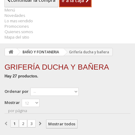
Continuar la compra
Ir a la caja
Menú
Novedades
Lo mas vendido
Promociones
Quienes somos
Mapa del sitio
BAÑO Y FONTANERIA
Grifería ducha y bañera
GRIFERÍA DUCHA Y BAÑERA
Hay 27 productos.
Ordenar por
Mostrar
por página
1
2
3
Mostrar todos