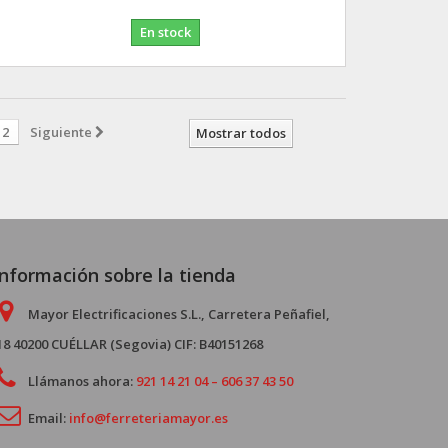
En stock
2
Siguiente
Mostrar todos
Información sobre la tienda
Mayor Electrificaciones S.L., Carretera Peñafiel,
18 40200 CUÉLLAR (Segovia) CIF: B40151268
Llámanos ahora:
921 14 21 04 – 606 37 43 50
Email:
info@ferreteriamayor.es