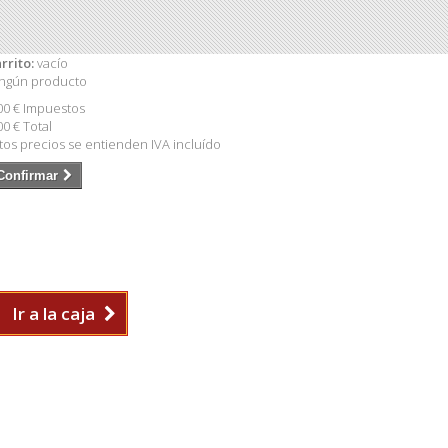
rrito:
vacío
ngún producto
00 €
Impuestos
00 €
Total
tos precios se entienden IVA incluído
Confirmar
Ir a la caja