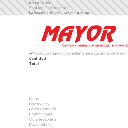
Iniciar sesión
Contacte con nosotros
Llámanos ahora:
+34 921 14 21 04
Producto añadido correctamente a su carrito de la com
Cantidad
Total
Menú
Novedades
Lo mas vendido
Promociones
Quienes somos
Mapa del sitio