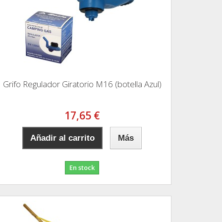
Grifo Regulador Giratorio M16 (botella Azul)
17,65 €
Añadir al carrito
Más
En stock