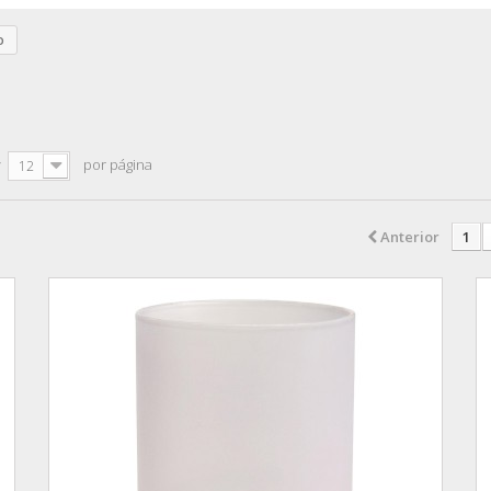
o
r
por página
12
Anterior
1