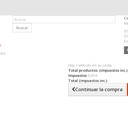
Ca
Ni
Buscar
0,
0,
Es
pra
Hay 1 artículo en su cesta.
Total productos: (impuestos inc.)
Impuestos
0,00 €
Total (impuestos inc.)
Continuar la compra