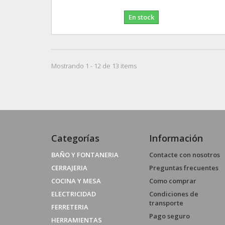
En stock
Mostrando 1 - 12 de 13 items
Categorías
Información
BAÑO Y FONTANERIA
Contacte con nosotros
CERRAJERIA
Preguntas frecuentes
COCINA Y MESA
Como comprar
ELECTRICIDAD
Condiciones de
transporte
FERRETERIA
Pago seguro
HERRAMIENTAS