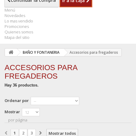
Continuar la compra
Ir a la caja
Menú
Novedades
Lo mas vendido
Promociones
Quienes somos
Mapa del sitio
BAÑO Y FONTANERIA
Accesorios para fregaderos
ACCESORIOS PARA
FREGADEROS
Hay 36 productos.
Ordenar por
Mostrar
por página
1
2
3
Mostrar todos