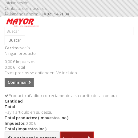
Iniciar sesión
Contacte con nosotros
Llámanos ahora:
+34 921 14 21 04
Buscar
Carrito:
vacío
Ningún producto
0,00 €
Impuestos
0,00 €
Total
Estos precios se entienden IVA incluído
Confirmar
Producto añadido correctamente a su carrito de la compra
Cantidad
Total
Hay 1 artículo en su cesta.
Total productos: (impuestos inc.)
Impuestos
0,00 €
Total (impuestos inc.)