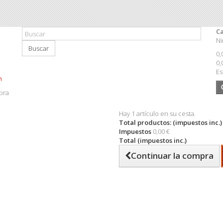
Ca
Ni
Buscar
0,
0,
Es
pra
Hay 1 artículo en su cesta.
Total productos: (impuestos inc.)
Impuestos
0,00 €
Total (impuestos inc.)
Continuar la compra