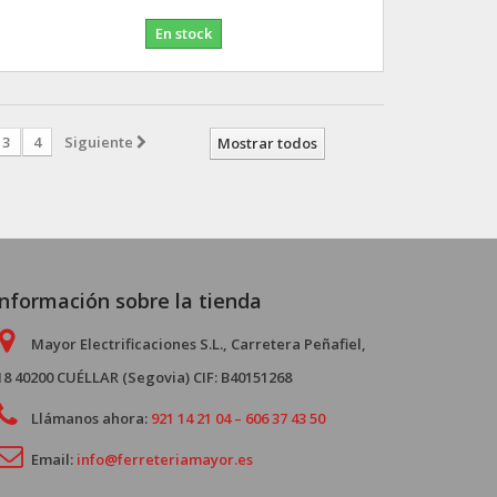
En stock
3
4
Siguiente
Mostrar todos
Información sobre la tienda
Mayor Electrificaciones S.L., Carretera Peñafiel,
18 40200 CUÉLLAR (Segovia) CIF: B40151268
Llámanos ahora:
921 14 21 04 – 606 37 43 50
Email:
info@ferreteriamayor.es