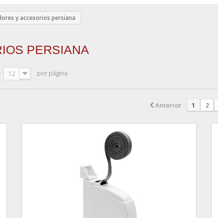
ores y accesorios persiana
IOS PERSIANA
r
por página
12
Anterior
1
2