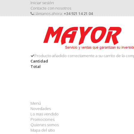
Iniciar sesión
Contacte con nosotros
Llámanos ahora:
+34 921 14 21 04
Producto añadido correctamente a su carrito de la com
Cantidad
Total
Menú
Novedades
Lo mas vendido
Promociones
Quienes somos
Mapa del sitio