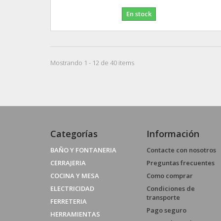
En stock
Mostrando 1 - 12 de 40 items
Categorías
Información
BAÑO Y FONTANERIA
Contacte con nosotros
CERRAJERIA
Preguntas frecuentes
COCINA Y MESA
Como comprar
ELECTRICIDAD
Condiciones de
transporte
FERRETERIA
Pago seguro
HERRAMIENTAS