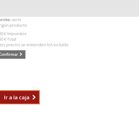
rrito:
vacío
ngún producto
00 €
Impuestos
00 €
Total
tos precios se entienden IVA incluído
Confirmar
Ir a la caja