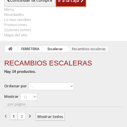
Continuar la compra
Ir a la caja
Menú
Novedades
Lo mas vendido
Promociones
Quienes somos
Mapa del sitio
FERRETERIA
Escaleras
Recambios escaleras
RECAMBIOS ESCALERAS
Hay 14 productos.
Ordenar por
Mostrar
por página
1
2
Mostrar todos