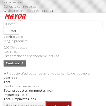
Iniciar sesión
Contacte con nosotros
Llámanos ahora:
+34 921 14 21 04
Buscar
Carrito:
vacío
Ningún producto
0,00 €
Impuestos
0,00 €
Total
Estos precios se entienden IVA incluído
Confirmar
Producto añadido correctamente a su carrito de la compra
Cantidad
Total
Hay 1 artículo en su cesta.
Total productos: (impuestos inc.)
Impuestos
0,00 €
Total (impuestos inc.)