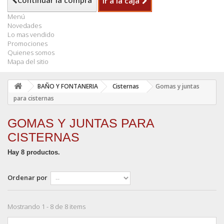
Continuar la compra
Ir a la caja
Menú
Novedades
Lo mas vendido
Promociones
Quienes somos
Mapa del sitio
BAÑO Y FONTANERIA
Cisternas
Gomas y juntas
para cisternas
GOMAS Y JUNTAS PARA
CISTERNAS
Hay 8 productos.
Ordenar por
Mostrando 1 - 8 de 8 items