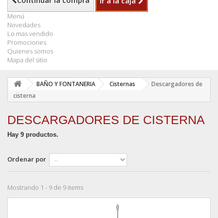
Continuar la compra
Ir a la caja
Menú
Novedades
Lo mas vendido
Promociones
Quienes somos
Mapa del sitio
BAÑO Y FONTANERIA
Cisternas
Descargadores de
cisterna
DESCARGADORES DE CISTERNA
Hay 9 productos.
Ordenar por
Mostrando 1 - 9 de 9 items