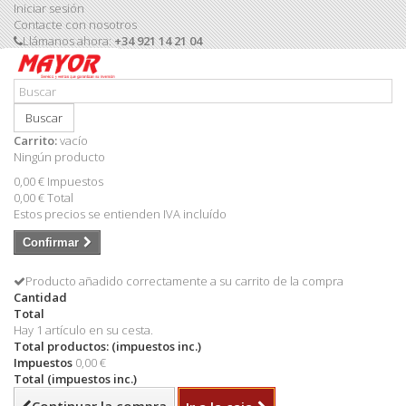
Iniciar sesión
Contacte con nosotros
Llámanos ahora:
+34 921 14 21 04
Buscar
Carrito:
vacío
Ningún producto
0,00 €
Impuestos
0,00 €
Total
Estos precios se entienden IVA incluído
Confirmar
Producto añadido correctamente a su carrito de la compra
Cantidad
Total
Hay 1 artículo en su cesta.
Total productos: (impuestos inc.)
Impuestos
0,00 €
Total (impuestos inc.)